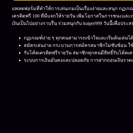
แพลตฟอร์มที่ทำให้การเล่นเกมเป็นเรื่องง่ายและสนุก กฏเกณฑ์ง
เครดิตฟรี 100 ที่มีแจกให้รายวัน เพิ่มโอกาสในการชนะแล
เงินเป็นไปอย่างราบรื่น ร่วมสนุกกับ kuiper999 วันนี้เพื่อประ
กฏเกณฑ์ง่าย ๆ ทุกคนสามารถเข้าใจและเริ่มต้นเล่นได้ท
สมัครเล่นง่าย กระบวนการสมัครสมาชิกไม่ซับซ้อน ใช้เว
รับโค้ดเครดิตฟรีรายวัน สมาชิกทุกคนมีสิทธิ์รับโค้ดเ
ระบบการเงินมั่นคงและปลอดภัย การฝากถอนเงินรวดเร