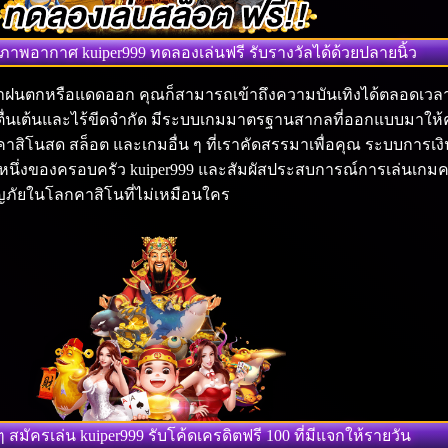
ภาพอากาศ kuiper999 ทดลองเล่นฟรี รับรางวัลได้ด้วยปลายนิ้ว
่าฝนตกหรือแดดออก คุณก็สามารถเข้าถึงความบันเทิงได้ตลอดเวลา
ตื่นเต้นและไร้ขีดจำกัด มีระบบเกมมาตรฐานสากลที่ออกแบบมาให้คุ
มคาสิโนสด สล็อต และเกมอื่น ๆ ที่เราคัดสรรมาเพื่อคุณ ระบบการ
นหนึ่งของครอบครัว kuiper999 และสัมผัสประสบการณ์การเล่นเกมค
ผจญภัยในโลกคาสิโนที่ไม่เหมือนใคร
 สมัครเล่น kuiper999 รับโค้ดเครดิตฟรี 100 ที่มีแจกให้รายวัน