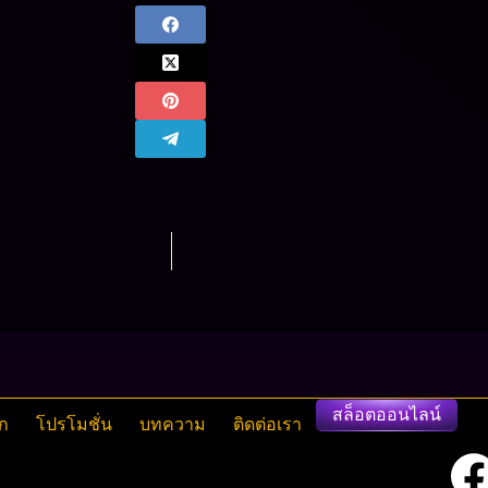
สล็อตออนไลน์
ัก
โปรโมชั่น
บทความ
ติดต่อเรา