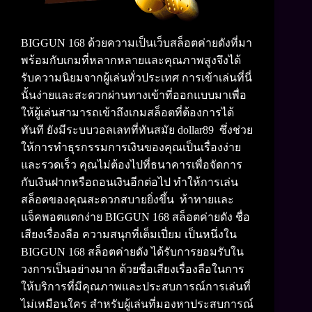
BIGGUN 168 ด้วยความเป็นเว็บสล็อตค่ายดังที่มา
พร้อมกับเกมที่หลากหลายและคุณภาพสูงจึงได้
รับความนิยมจากผู้เล่นทั่วประเทศ การเข้าเล่นที่นี่
นั้นง่ายและสะดวกผ่านทางเข้าที่ออกแบบมาเพื่อ
ให้ผู้เล่นสามารถเข้าถึงเกมสล็อตที่ต้องการได้
ทันที ยังมีระบบวอลเลทที่ทันสมัย dollar89 ซึ่งช่วย
ให้การทำธุรกรรมการเงินของคุณเป็นเรื่องง่าย
และรวดเร็ว คุณไม่ต้องไปที่ธนาคารเพื่อจัดการ
กับเงินฝากหรือถอนเงินอีกต่อไป ทำให้การเล่น
สล็อตของคุณสะดวกสบายยิ่งขึ้น ท้าทายและ
แจ็คพอตแตกง่าย BIGGUN 168 สล็อตค่ายดัง ชื่อ
เสียงเรื่องลือ ความสนุกที่เต็มเปี่ยม เป็นหนึ่งใน
BIGGUN 168 สล็อตค่ายดัง ได้รับการยอมรับใน
วงการเป็นอย่างมาก ด้วยชื่อเสียงเรื่องลือในการ
ให้บริการที่มีคุณภาพและประสบการณ์การเล่นที่
ไม่เหมือนใคร สำหรับผู้เล่นที่มองหาประสบการณ์