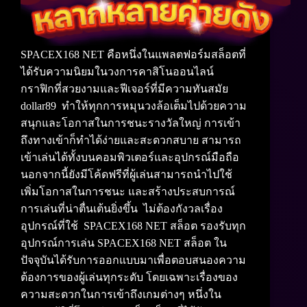
SPACEX168 NET คือหนึ่งในแพลตฟอร์มสล็อตที่
ได้รับความนิยมในวงการคาสิโนออนไลน์
กราฟิกที่สวยงามและฟีเจอร์ที่มีความทันสมัย
dollar89 ทำให้ทุกการหมุนวงล้อเต็มไปด้วยความ
สนุกและโอกาสในการชนะรางวัลใหญ่ การเข้า
ถึงทางเข้าก็ทำได้ง่ายและสะดวกสบาย สามารถ
เข้าเล่นได้ทั้งบนคอมพิวเตอร์และอุปกรณ์มือถือ
นอกจากนี้ยังมีโค้ดฟรีที่ผู้เล่นสามารถนำไปใช้
เพิ่มโอกาสในการชนะ และสร้างประสบการณ์
การเล่นที่น่าตื่นเต้นยิ่งขึ้น ไม่ต้องกังวลเรื่อง
อุปกรณ์ที่ใช้ SPACEX168 NET สล็อต รองรับทุก
อุปกรณ์การเล่น SPACEX168 NET สล็อต ใน
ปัจจุบันได้รับการออกแบบมาเพื่อตอบสนองความ
ต้องการของผู้เล่นทุกระดับ โดยเฉพาะเรื่องของ
ความสะดวกในการเข้าถึงเกมต่างๆ หนึ่งใน