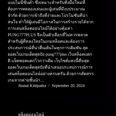
แบบไม่มีขั้นต่ำ ซึ่งเหมาะสำหรับทั้งมือใหม่ที่
ต้องการทดลองเล่นและผู้เล่นที่มีงบประมาณ
จำกัด ด้วยการเข้าถึงที่ง่ายและโปรโมชั่นที่น่า
สนใจ ทำให้ผู้เล่นมีโอกาสในการสร้างรายได้จาก
การเล่นสล็อตออนไลน์ได้อย่างคุ้มค่า
PUNG777PLUS จึงเป็นตัวเลือกที่ไม่ควรพลาด
สำหรับผู้ที่หลงใหลในเกมสล็อตและต้องการ
ประสบการณ์ที่น่าตื่นเต้นในทุกการเดิมพัน สุด
ยอดเว็บเกมเด็ดสุดปัง pung777plus เว็บสล็อตแตก
ดี แจ็คพอตแตกไวกว่าเดิม เว็บไซต์แห่งนี้คือสุด
ยอดเว็บเกมเด็ดสุดปังที่นำเสนอประสบการณ์การ
เล่นสล็อตออนไลน์อย่างครบครัน ด้วยการคัดสรร
เกมจากค่ายชั้นนำ…
Jiranat Kittipattra
September 20, 2024
สล็อตออนไลน์