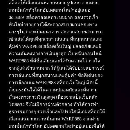
สล็อตให้เลือกเล่นหลากหลายรูปแบบ จากค่าย
เกมชั้นนำทั่วโลกอัปเดตเกมใหม่ๆอยู่เสมอ
dollar89 สล็อตวอลเลทระบบฝาก-ถอนรวดเร็ว
ทันใจทำรายการได้สะดวกสบายผ่านช่องทาง
ต่างๆไม่ว่าจะเป็นธนาคาร สะดวกสบายสามารถ
เข้าเล่นได้ทุกที่ทุกเวลา เล่นเกมที่สนุกสนานและ
คุ้มค่า WARP888 สล็อตเว็บใหญ่ ปลอดภัยและมี
ความมั่นคงทางการเงินสูงสุด เว็บพนันออนไลน์
WARP888 ที่มีชื่อเสียงและได้รับความไว้วางใจ
จากผู้เล่นจำนวนมาก ให้ผู้เล่นได้รับประสบการณ์
การเล่นเกมที่สนุกสนานและคุ้มค่า ข้อดีเด่นของ
การเลือกเล่น WARP888 สล็อตเว็บใหญ่ มีดังนี้
เว็บตรงมั่นใจได้ในความปลอดภัยและมีความ
มั่นคงทางการเงินสูงสุด เนื่องจากเป็นเว็บหลัก
โดยตรง จึงไม่มีการผ่านตัวกลาง ทำให้การทำ
ธุรกรรมต่างๆ รวดเร็วและโปร่งใส มีเกมสล็อตให้
เลือกเล่นมากกว่าหมื่นเกม WARP888 จากค่าย
เกมชั้นนำทั่วโลก อัปเดตเกมใหม่ๆอยู่เสมอเพื่อให้