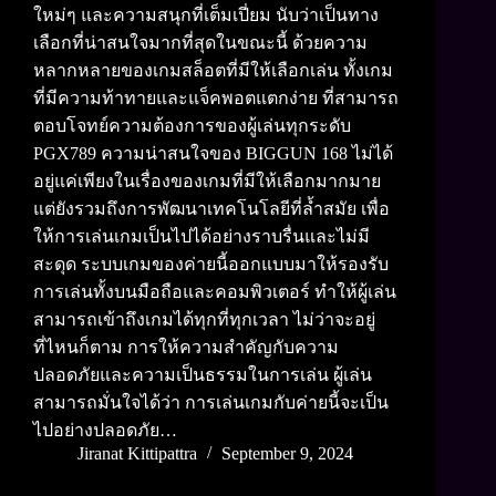
ใหม่ๆ และความสนุกที่เต็มเปี่ยม นับว่าเป็นทาง
เลือกที่น่าสนใจมากที่สุดในขณะนี้ ด้วยความ
หลากหลายของเกมสล็อตที่มีให้เลือกเล่น ทั้งเกม
ที่มีความท้าทายและแจ็คพอตแตกง่าย ที่สามารถ
ตอบโจทย์ความต้องการของผู้เล่นทุกระดับ
PGX789 ความน่าสนใจของ BIGGUN 168 ไม่ได้
อยู่แค่เพียงในเรื่องของเกมที่มีให้เลือกมากมาย
แต่ยังรวมถึงการพัฒนาเทคโนโลยีที่ล้ำสมัย เพื่อ
ให้การเล่นเกมเป็นไปได้อย่างราบรื่นและไม่มี
สะดุด ระบบเกมของค่ายนี้ออกแบบมาให้รองรับ
การเล่นทั้งบนมือถือและคอมพิวเตอร์ ทำให้ผู้เล่น
สามารถเข้าถึงเกมได้ทุกที่ทุกเวลา ไม่ว่าจะอยู่
ที่ไหนก็ตาม การให้ความสำคัญกับความ
ปลอดภัยและความเป็นธรรมในการเล่น ผู้เล่น
สามารถมั่นใจได้ว่า การเล่นเกมกับค่ายนี้จะเป็น
ไปอย่างปลอดภัย…
Jiranat Kittipattra
September 9, 2024