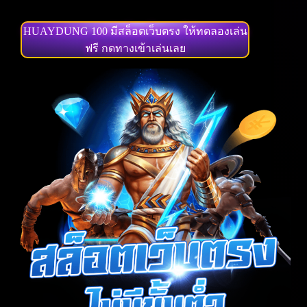
HUAYDUNG 100 มีสล็อตเว็บตรง ให้ทดลองเล่น
ฟรี กดทางเข้าเล่นเลย