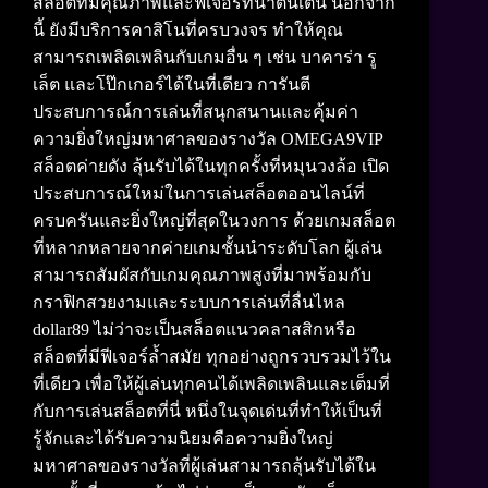
สล็อตที่มีคุณภาพและฟีเจอร์ที่น่าตื่นเต้น นอกจาก
นี้ ยังมีบริการคาสิโนที่ครบวงจร ทำให้คุณ
สามารถเพลิดเพลินกับเกมอื่น ๆ เช่น บาคาร่า รู
เล็ต และโป๊กเกอร์ได้ในที่เดียว การันตี
ประสบการณ์การเล่นที่สนุกสนานและคุ้มค่า
ความยิ่งใหญ่มหาศาลของรางวัล OMEGA9VIP
สล็อตค่ายดัง ลุ้นรับได้ในทุกครั้งที่หมุนวงล้อ เปิด
ประสบการณ์ใหม่ในการเล่นสล็อตออนไลน์ที่
ครบครันและยิ่งใหญ่ที่สุดในวงการ ด้วยเกมสล็อต
ที่หลากหลายจากค่ายเกมชั้นนำระดับโลก ผู้เล่น
สามารถสัมผัสกับเกมคุณภาพสูงที่มาพร้อมกับ
กราฟิกสวยงามและระบบการเล่นที่ลื่นไหล
dollar89 ไม่ว่าจะเป็นสล็อตแนวคลาสสิกหรือ
สล็อตที่มีฟีเจอร์ล้ำสมัย ทุกอย่างถูกรวบรวมไว้ใน
ที่เดียว เพื่อให้ผู้เล่นทุกคนได้เพลิดเพลินและเต็มที่
กับการเล่นสล็อตที่นี่ หนึ่งในจุดเด่นที่ทำให้เป็นที่
รู้จักและได้รับความนิยมคือความยิ่งใหญ่
มหาศาลของรางวัลที่ผู้เล่นสามารถลุ้นรับได้ใน