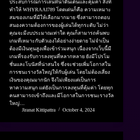
ประสบการณ์การเล่นที่น่าตื่นเต้นและคุ้มค่า สิ่งที่
ทำให้ WHYRAAI789 โดดเด่นก็คือ ความเหมาะ
สมของเกมที่มีให้เลือกมากมาย ซึ่งสามารถตอบ
สนองความต้องการของผู้เล่นได้ทุกระดับ ไม่ว่า
คุณจะมีงบประมาณเท่าใด คุณก็สามารถค้นพบ
เกมที่เหมาะกับตัวเองได้อย่างง่ายดาย ไม่จำเป็น
ต้องมีเงินทุนสูงเพื่อเข้าร่วมสนุก เนื่องจากเว็บนี้มี
เกมที่รองรับการลงทุนที่หลากหลาย ยังมีโปรโม
ชั่นและโบนัสที่น่าสนใจ ซึ่งจะช่วยเพิ่มโอกาสใน
การชนะรางวัลใหญ่ให้กับผู้เล่น โดยไม่ต้องเสี่ยง
เงินของคุณมากนัก จึงไม่เพียงแต่เป็นการ
หาความสนุก แต่ยังเป็นการลงทุนที่คุ้มค่า โดยทุก
คนสามารถเข้าถึงและมีโอกาสในการชนะรางวัล
ใหญ่…
Jiranat Kittipattra
October 4, 2024